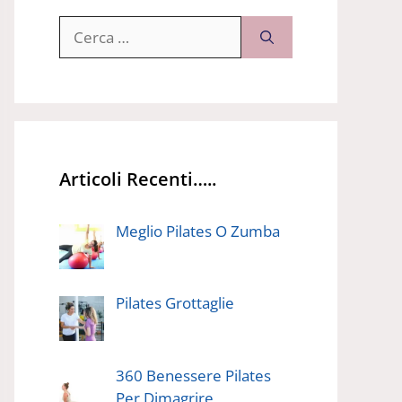
Ricerca
per:
Articoli Recenti…..
Meglio Pilates O Zumba
Pilates Grottaglie
360 Benessere Pilates
Per Dimagrire