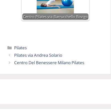
Centro Pilates via Barrucchello Rovigo
Categorie
Pilates
Pilates via Andrea Solario
Centro Del Benessere Milano Pilates