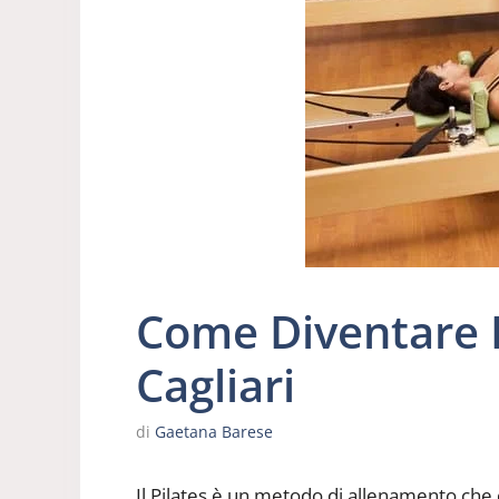
Come Diventare I
Cagliari
di
Gaetana Barese
Il Pilates è un metodo di allenamento che co