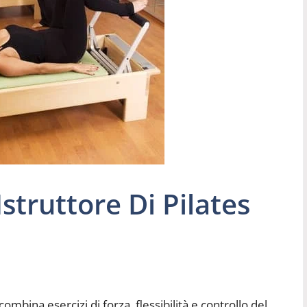
struttore Di Pilates
mbina esercizi di forza, flessibilità e controllo del