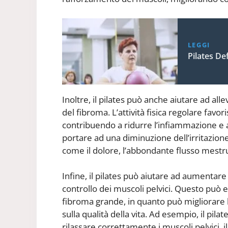
LEGGI
Pilates De
Inoltre, il pilates può anche aiutare ad all
del fibroma. L’attività fisica regolare favor
contribuendo a ridurre l’infiammazione e 
portare ad una diminuzione dell’irritazio
come il dolore, l’abbondante flusso mestru
Infine, il pilates può aiutare ad aumentare
controllo dei muscoli pelvici. Questo può 
fibroma grande, in quanto può migliorare l
sulla qualità della vita. Ad esempio, il pi
rilassare correttamente i muscoli pelvici, i