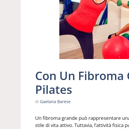
Con Un Fibroma 
Pilates
di
Gaetana Barese
Un fibroma grande può rappresentare una
stile di vita attivo. Tuttavia, l’attività fis