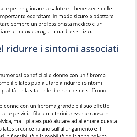
ace per migliorare la salute e il benessere delle
importante esercitarsi in modo sicuro e adattare
nsultare sempre un professionista medico e un
iniziare un nuovo programma di esercizio.
el ridurre i sintomi associati
ire numerosi benefici alle donne con un fibroma
e il pilates può aiutare a ridurre i sintomi
 qualità della vita delle donne che ne soffrono.
 le donne con un fibroma grande è il suo effetto
ali e pelvici. I fibromi uterini possono causare
vica, ma il pilates può aiutare ad allentare questa
 pilates si concentrano sull’allungamento e il
la flessibilità e la mobilità della zona pelvica.