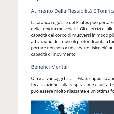
Aumento Della Flessibilità E Tonifi
La pratica regolare del Pilates può portare
della tonicità muscolare. Gli esercizi di a
capacità del corpo di muoversi in modo più
attivazione dei muscoli profondi aiuta a to
portare non solo a un aspetto fisico più 
capacità di movimento.
Benefici Mentali
Oltre ai vantaggi fisici, il Pilates apporta
focalizzazione sulla respirazione e sull’att
può essere molto rilassante e un’ottima fo
LEGGI