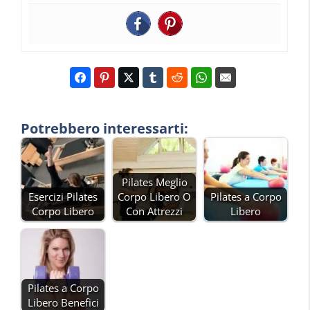
Potrebbero interessarti:
Pilates Meglio
Esercizi Pilates
Corpo Libero O
Pilates a Corpo
Corpo Libero
Con Attrezzi
Libero
Pilates a Corpo
Libero Benefici