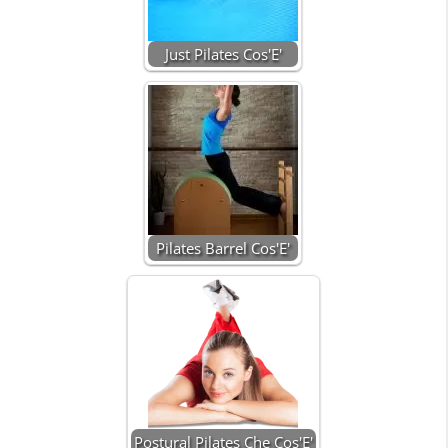
Just Pilates Cos'E'
Pilates Barrel Cos'E'
Postural Pilates Che Cos'E'