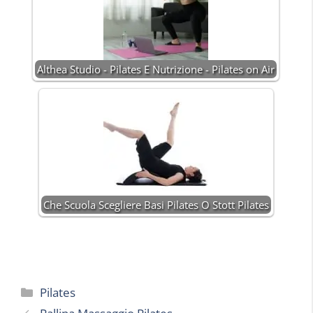
Althea Studio - Pilates E Nutrizione - Pilates on Air
Che Scuola Scegliere Basi Pilates O Stott Pilates
Categorie
Pilates