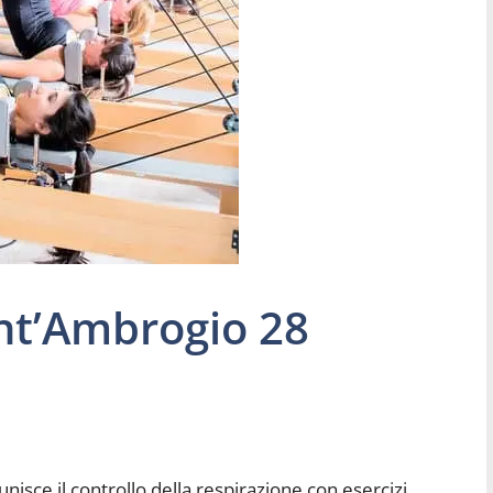
ant’Ambrogio 28
nisce il controllo della respirazione con esercizi