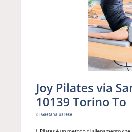
Joy Pilates via S
10139 Torino To
di
Gaetana Barese
Il Pilates è un metodo di allenamento che u