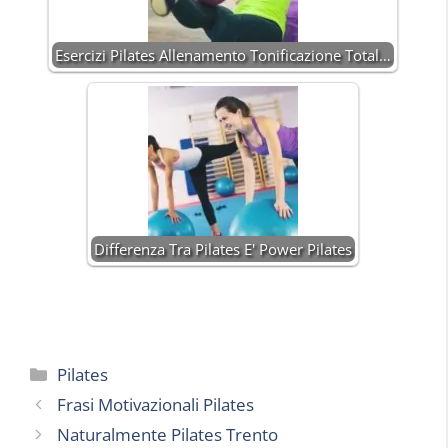
Esercizi Pilates Allenamento Tonificazione Total…
Differenza Tra Pilates E' Power Pilates
Categorie
Pilates
Frasi Motivazionali Pilates
Naturalmente Pilates Trento