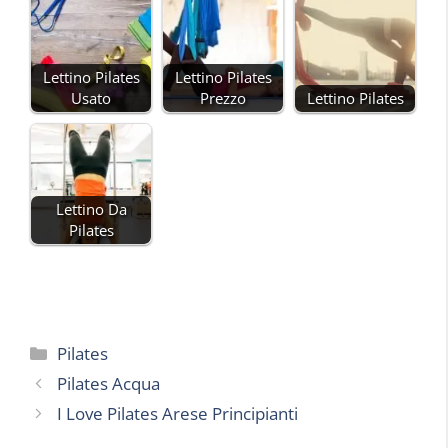
Lettino Pilates
Lettino Pilates
Usato
Prezzo
Lettino Pilates
Lettino Da
Pilates
Categorie
Pilates
Pilates Acqua
I Love Pilates Arese Principianti