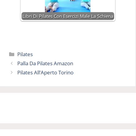
Libri Di Pilates Con Esercizi Male La Schiena
Categorie
Pilates
Palla Da Pilates Amazon
Pilates All’Aperto Torino