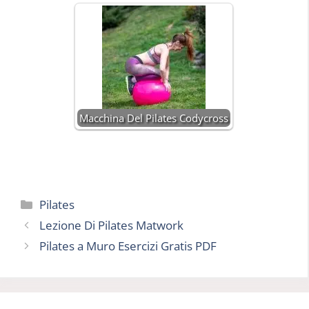
Macchina Del Pilates Codycross
Categorie
Pilates
Lezione Di Pilates Matwork
Pilates a Muro Esercizi Gratis PDF