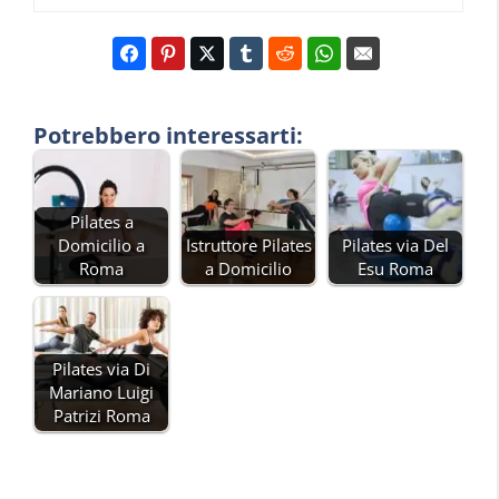
Potrebbero interessarti:
Pilates a
Domicilio a
Istruttore Pilates
Pilates via Del
Roma
a Domicilio
Esu Roma
Pilates via Di
Mariano Luigi
Patrizi Roma