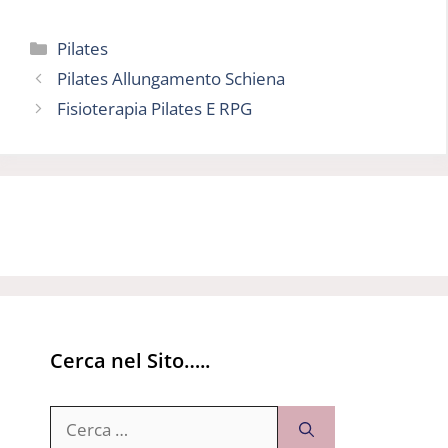
Categorie
Pilates
Pilates Allungamento Schiena
Fisioterapia Pilates E RPG
Cerca nel Sito…..
Ricerca
per: