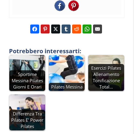
Potrebbero interessarti:
Esercizi Pilates
Sportime
Allenamento
Messina Pilates
Tonificazione
Giorni E Orari
Pilates Messina
Total…
Differenza Tra
Pilates E' Power
Pilates