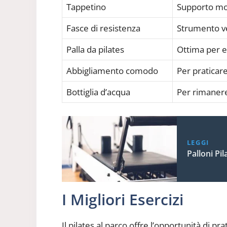
Tappetino
Supporto mor
Fasce di resistenza
Strumento ver
Palla da pilates
Ottima per es
Abbigliamento comodo
Per praticar
Bottiglia d’acqua
Per rimanere 
LEGGI
Palloni Pil
I Migliori Esercizi
Il pilates al parco offre l’opportunità di pra