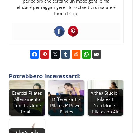
per coloro che cercano un modo gentile ma
efficace per raggiungere i loro obiettivi di salute e
forma fisica.
Potrebbero interessarti:
Esercizi Pilates
Althea Studio -
Allenamento
Differenza Tra
Pilates E
Tonificazione
Pilates E' Power
Nutrizione -
Total…
Pilates
Pilates on Air
Che Scuola