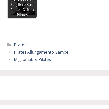
Scegliere Basi
Pilates O Stott
Pilates
Categorie
Pilates
Pilates Allungamento Gambe
Miglior Libro Pilates