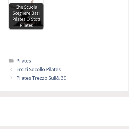
Che Scuola
Scegliere Basi
Pilates O Stott
Pilates
Categorie
Pilates
Ercizi Secollo Pilates
Pilates Trezzo Sull& 39