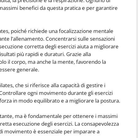
luidità, la precisione e la respirazione. Ognuno di
 massimi benefici da questa pratica e per garantire
tes, poiché richiede una focalizzazione mentale
te l’allenamento. Concentrarsi sulle sensazioni
esecuzione corretta degli esercizi aiuta a migliorare
ltati più rapidi e duraturi. Grazie alla
olo il corpo, ma anche la mente, favorendo la
nessere generale.
lates, che si riferisce alla capacità di gestire i
Controllare ogni movimento durante gli esercizi
 forza in modo equilibrato e a migliorare la postura.
 costante, ma è fondamentale per ottenere i massimi
rretta esecuzione degli esercizi. La consapevolezza
à di movimento è essenziale per imparare a