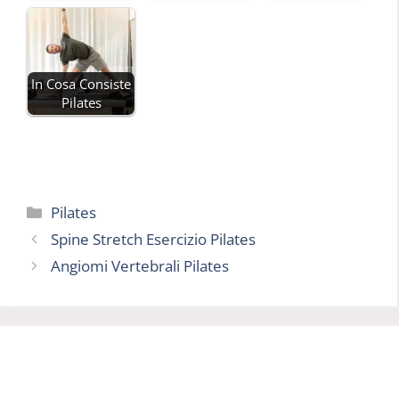
In Cosa Consiste
Pilates
Categorie
Pilates
Spine Stretch Esercizio Pilates
Angiomi Vertebrali Pilates