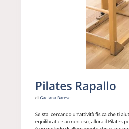
Pilates Rapallo
di
Gaetana Barese
Se stai cercando un’attività fisica che ti ai
equilibrato e armonioso, allora il Pilates p
è un metodo di allenamento che si concen