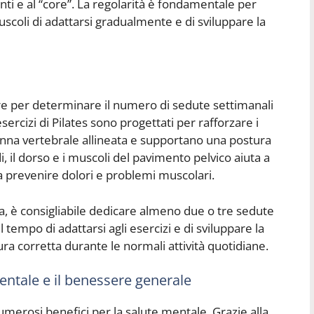
anti e al “core”. La regolarità è fondamentale per
scoli di adattarsi gradualmente e di sviluppare la
re per determinare il numero di sedute settimanali
 esercizi di Pilates sono progettati per rafforzare i
nna vertebrale allineata e supportano una postura
i, il dorso e i muscoli del pavimento pelvico aiuta a
 a prevenire dolori e problemi muscolari.
ra, è consigliabile dedicare almeno due o tre sedute
il tempo di adattarsi agli esercizi e di sviluppare la
a corretta durante le normali attività quotidiane.
mentale e il benessere generale
 numerosi benefici per la salute mentale. Grazie alla