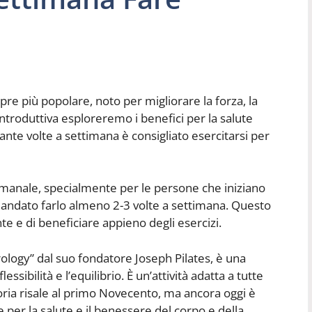
re più popolare, noto per migliorare la forza, la
 introduttiva esploreremo i benefici per la salute
uante volte a settimana è consigliato esercitarsi per
ttimanale, specialmente per le persone che iniziano
omandato farlo almeno 2-3 volte a settimana. Questo
e e di beneficiare appieno degli esercizi.
rology” dal suo fondatore Joseph Pilates, è una
ssibilità e l’equilibrio. È un’attività adatta a tutte
a storia risale al primo Novecento, ma ancora oggi è
er la salute e il benessere del corpo e della