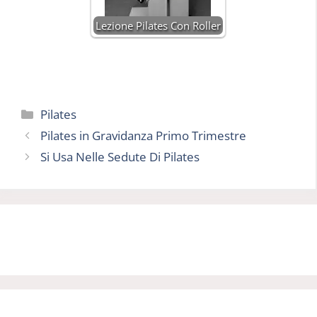
Lezione Pilates Con Roller
Categorie
Pilates
Pilates in Gravidanza Primo Trimestre
Si Usa Nelle Sedute Di Pilates