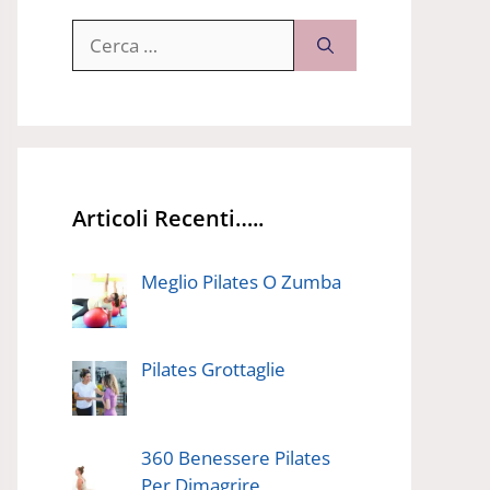
Ricerca
per:
Articoli Recenti…..
Meglio Pilates O Zumba
Pilates Grottaglie
360 Benessere Pilates
Per Dimagrire