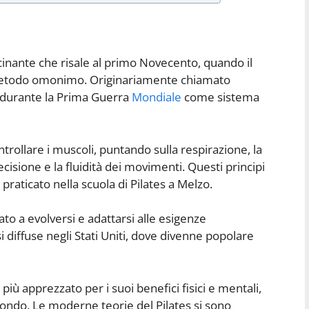
ascinante che risale al primo Novecento, quando il
 metodo omonimo. Originariamente chiamato
es durante la Prima Guerra
Mondiale
come sistema
trollare i muscoli, puntando sulla respirazione, la
recisione e la fluidità dei movimenti. Questi principi
raticato nella scuola di Pilates a Melzo.
uato a evolversi e adattarsi alle esigenze
i diffuse negli Stati Uniti, dove divenne popolare
più apprezzato per i suoi benefici fisici e mentali,
 mondo. Le moderne teorie del Pilates si sono