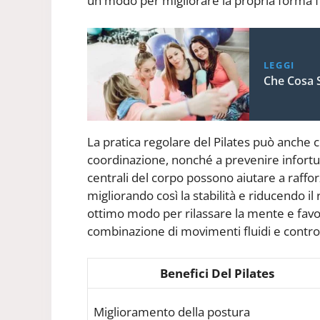
un modo per migliorare la propria forma fi
LEGGI
Che Cosa S
La pratica regolare del Pilates può anche co
coordinazione, nonché a prevenire infortuni
centrali del corpo possono aiutare a raffo
migliorando così la stabilità e riducendo il r
ottimo modo per rilassare la mente e favor
combinazione di movimenti fluidi e control
Benefici Del Pilates
Miglioramento della postura