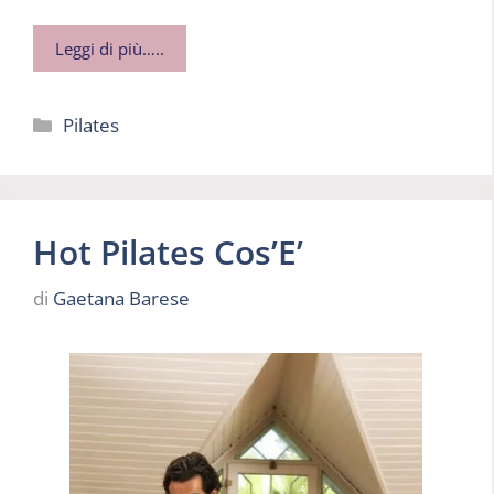
Leggi di più…..
Categorie
Pilates
Hot Pilates Cos’E’
di
Gaetana Barese