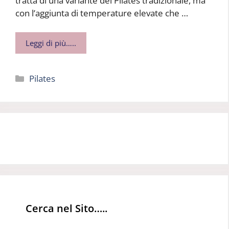
tratta di una variante del Pilates tradizionale, ma
con l’aggiunta di temperature elevate che …
Leggi di più…..
Categorie
Pilates
Cerca nel Sito…..