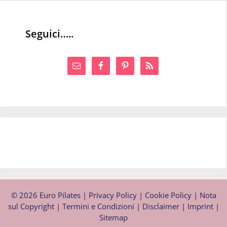
Seguici…..
© 2026 Euro Pilates |
Privacy Policy
|
Cookie Policy
|
Nota
sul Copyright
|
Termini e Condizioni
|
Disclaimer
|
Imprint
|
Sitemap