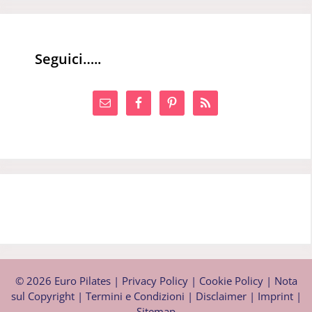
Seguici…..
© 2026 Euro Pilates |
Privacy Policy
|
Cookie Policy
|
Nota
sul Copyright
|
Termini e Condizioni
|
Disclaimer
|
Imprint
|
Sitemap