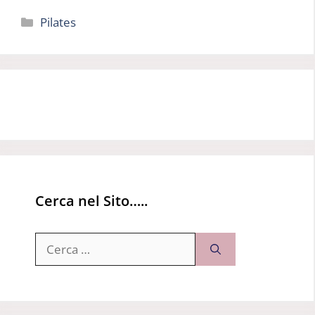
Categorie
Pilates
Cerca nel Sito…..
Ricerca
per: