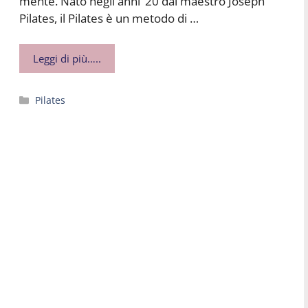
mente. Nato negli anni ’20 dal maestro Joseph
Pilates, il Pilates è un metodo di …
Leggi di più…..
Categorie
Pilates