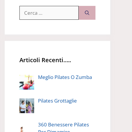
Ricerca
per:
Articoli Recenti…..
Meglio Pilates O Zumba
Pilates Grottaglie
360 Benessere Pilates
Per Dimagrire