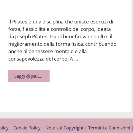
Il Pilates è una disciplina che unisce esercizi di
forza, flessibilità e controllo del corpo, ideata
da Joseph Pilates. I suoi benefici vanno oltre il
miglioramento della forma fisica, contribuendo
anche al benessere mentale e alla
consapevolezza del corpo. A …
Leggi di più…..
olicy
|
Cookie Policy
|
Nota sul Copyright
|
Termini e Condizioni