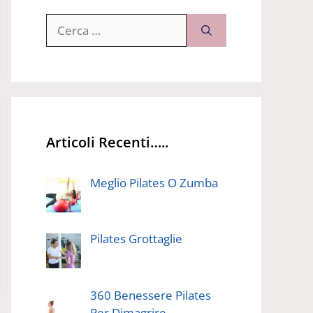
Ricerca
per:
Articoli Recenti…..
Meglio Pilates O Zumba
Pilates Grottaglie
360 Benessere Pilates
Per Dimagrire