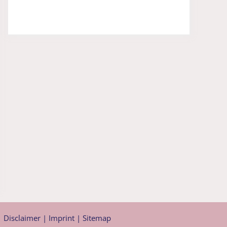
|
Disclaimer
|
Imprint
|
Sitemap