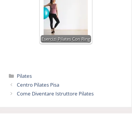
Esercizi Pilates Con Ring
Categorie
Pilates
Centro Pilates Pisa
Come Diventare Istruttore Pilates