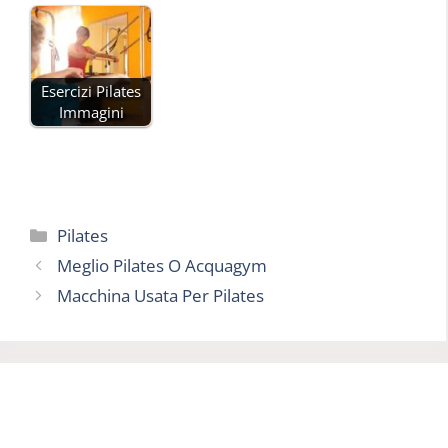
Esercizi Pilates
Immagini
Categorie
Pilates
Meglio Pilates O Acquagym
Macchina Usata Per Pilates